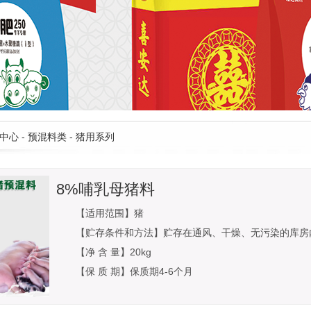
中心
-
预混料类
-
猪用系列
8%哺乳母猪料
【适用范围】猪
【贮存条件和方法】贮存在通风、干燥、无污染的库房
【净 含 量】20kg
【保 质 期】保质期4-6个月