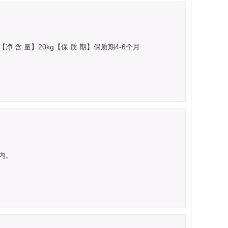
【净 含 量】20kg
【保 质 期】保质期4-6个月
内。